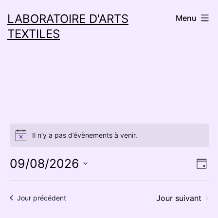
Aller
LABORATOIRE D'ARTS
Menu
au
TEXTILES
contenu
Il n’y a pas d’évènements à venir.
Notice
09/08/2026
Na
Na
Jour
Sélectionnez
d
pa
une
Jour suivant
Jour précédent
vu
co
date.